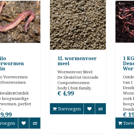
ilo
1L wormenvoer
1 KG
erwormen
meel
Den
in
Wor
Wormenvoer Meel:
ilo Voerwormen
Ontde
De Sleutel tot Gezonde
inVoerwormen
van 1
Compostwormen
Dend
body { font-family..
€ 4,99
waliteitOntdek
Worme
e hoogwaardige
zoek 
rwormen, perfect
hoog
Toevoegen
 ..
Dendr
19,99
€ 1
voegen
Toev