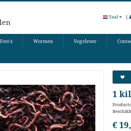
Taal
|
len
Foto's
Wormen
Vogelvoer
Conta
1 ki
Product
Beschik
€ 19