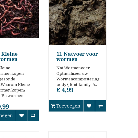
 Kleine
1L Natvoer voor
wormen
wormen
Kleine
Nat Wormenvoer:
ormen kopen
Optimaliseer uw
gezonde
Wormencompostering
nWaarom Kleine
body { font-family: A..
€ 4,99
ormen kopen?
e Viswormen
.
9,99
Toevoegen
oegen