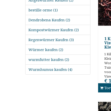
Angelwürmer Kaufen (2)
bestille orme (1)
Dendrobena Kaufen (2)
Kompostwürmer Kaufen (2)
1 K
Regenwürmer Kaufen (3)
Vi
Kle
Würmer kaufen (2)
1 Ki
Klei
wurmfutter kaufen (2)
Wor
Tui
Wurmhumus kaufen (4)
voor
Visw
€ 
Toe