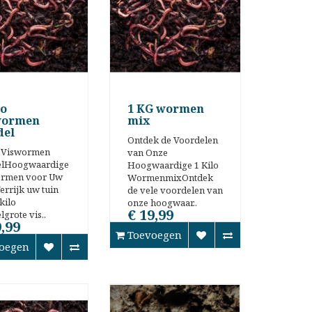
lo
1 KG wormen
wormen
mix
del
Ontdek de Voordelen
o Viswormen
van Onze
elHoogwaardige
Hoogwaardige 1 Kilo
ormen voor Uw
WormenmixOntdek
errijk uw tuin
de vele voordelen van
kilo
onze hoogwaar..
€ 19,99
grote vis..
9,99
Toevoegen
oegen