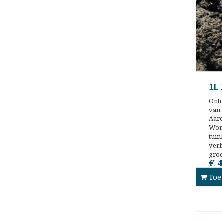
1L
Ontd
van
Aar
Wor
tui
verb
groe
€ 4
Toe