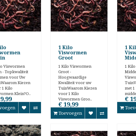
ilo
1 Kilo
1 Ki
swormen
Viswormen
Vis
in
Groot
Mid
lo Viswormen
1 Kilo Viswormen
1 Kil
n - Topkwaliteit
Groot -
Midd
men voor Uw
Hoogwaardige
Visw
nWaarom Kiezen
Kwaliteit voor uw
TuinV
 1 Kilo
TuinWaarom Kiezen
met 1 
ormen Klein?O..
voor 1 Kilo
middel
19,99
€ 1
Viswormen Groo..
€ 19,99
voegen
Toev
Toevoegen