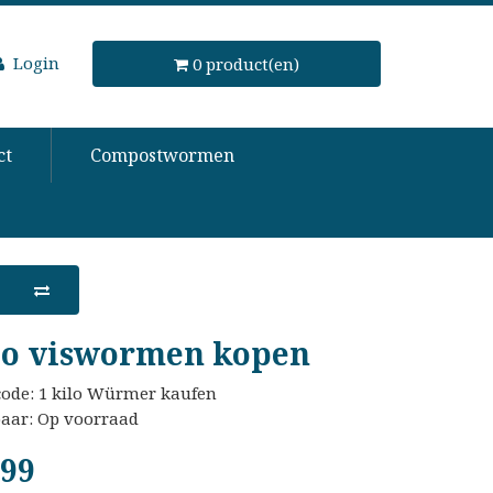
Login
0 product(en)
ct
Compostwormen
lo viswormen kopen
code: 1 kilo Würmer kaufen
baar: Op voorraad
,99