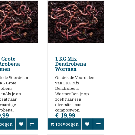
 Grote
1 KG Mix
drobena
Dendrobena
men
Wormen
k de Voordelen
Ontdek de Voordelen
 KG Grote
van 1 KG Mix
robena
Dendrobena
nAls je op
WormenBen je op
bent naar
zoek naar een
waardige
diversiteit aan
obena..
compostwor..
9,99
€ 19,99
oegen
Toevoegen