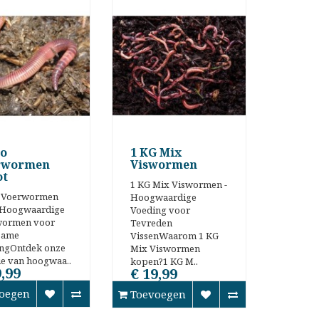
lo
1 KG Mix
rwormen
Viswormen
ot
1 KG Mix Viswormen -
o Voerwormen
Hoogwaardige
tHoogwaardige
Voeding voor
wormen voor
Tevreden
zame
VissenWaarom 1 KG
ngOntdek onze
Mix Viswormen
tie van hoogwaa..
kopen?1 KG M..
9,99
€ 19,99
oegen
Toevoegen