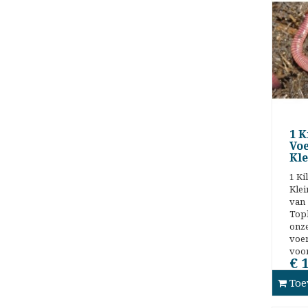
1 K
Vo
Kle
1 K
Kle
van
Topk
onz
voe
voor
€ 
Toe