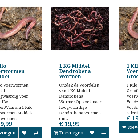
ilo
1 KG Middel
1 Ki
erwormen
Dendrobena
Voe
ddel
Wormen
Gro
ilo Voerwormen
Ontdek de Voordelen
1 Kil
el -
van 1 KG Middel
Groo
gwaardig Voer
Dendrobena
Voer
r Uw
WormenOp zoek naar
Voed
renWaarom 1 Kilo
hoogwaardige
Voedi
rwormen Middel?
Dendrobena Wormen
selec
€ 1
rwormen..
om ..
19,99
€ 19,99
Toev
voegen
Toevoegen