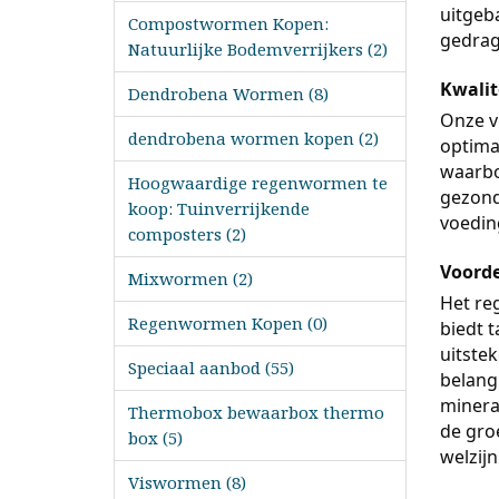
uitgeba
Compostwormen Kopen:
gedrag
Natuurlijke Bodemverrijkers (2)
Kwalit
Dendrobena Wormen (8)
Onze v
dendrobena wormen kopen (2)
optima
waarbo
Hoogwaardige regenwormen te
gezond
koop: Tuinverrijkende
voedin
composters (2)
Voord
Mixwormen (2)
Het re
Regenwormen Kopen (0)
biedt 
uitste
Speciaal aanbod (55)
belang
minera
Thermobox bewaarbox thermo
de gro
box (5)
welzijn
Viswormen (8)