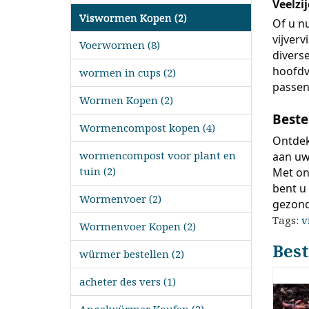
Veelzi
Viswormen Kopen (2)
Of u n
vijverv
Voerwormen (8)
divers
hoofdv
wormen in cups (2)
passen
Wormen Kopen (2)
Best
Wormencompost kopen (4)
Ontdek
wormencompost voor plant en
aan uw
tuin (2)
Met on
bent u
Wormenvoer (2)
gezond
Tags:
v
Wormenvoer Kopen (2)
Best
würmer bestellen (2)
acheter des vers (1)