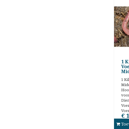
1 K
Vo
Mi
1 K
Midd
Hoo
voo
Die
Voe
Voe
€ 
Toe