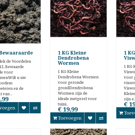
 Bewaaraarde
1 KG Kleine
1 KG
Dendrobena
Vis
ek de Voordelen
Wormen
1 KG 
 1L Bewaarde
1 KG Kleine
Visw
de voor
Dendrobena Wormen
voor 
menWilt u uw
voor gezonde
visse
nbodem
grondDendrobena
Visw
eteren en de
Wormen zijn de
Klein
i van ..
,99
ideale metgezel voor
zijn e.
€ 1
tuini..
voegen
€ 19,99
Toev
Toevoegen